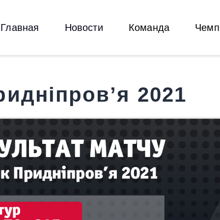
Главная
Новости
Главная
Новости
Команда
Чемп
АРПИ
Команда
Сайт футбольного клуба АРПИ
Чемпионаты
Медиа
ридніпров’я 2021
О клубе