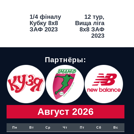
Навигация
Previous Post
Next Post
по
1/4 фіналу
12 тур,
записям
Кубку 8х8
Вища ліга
ЗАФ 2023
8х8 ЗАФ
2023
Партнёры:
Август 2026
Пн
Вт
Ср
Чт
Пт
Сб
Вс