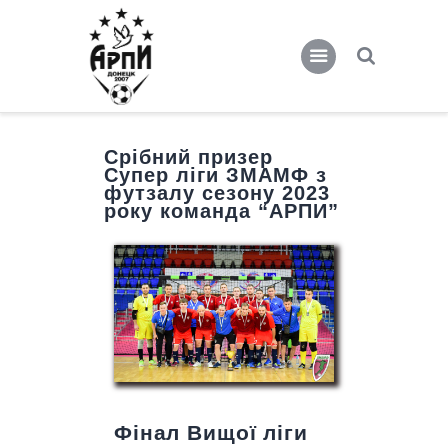
АРПИ
Сайт футбольного клуба АРПИ
Главная
Срібний призер
Супер ліги ЗМАМФ з
Новости
футзалу сезону 2023
року команда “АРПИ”
Команда
Чемпионаты
Медиа
О клубе
Фінал Вищої ліги